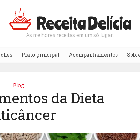
As melhores receitas em um só lugar.
nches
Prato principal
Acompanhamentos
Sobr
Blog
imentos da Dieta
ticâncer