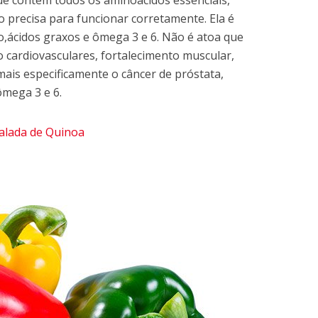
e contém todos os aminoácidos essenciais,
o precisa para funcionar corretamente. Ela é
io,ácidos graxos e ômega 3 e 6. Não é atoa que
 cardiovasculares, fortalecimento muscular,
mais especificamente o câncer de próstata,
ômega 3 e 6.
alada de Quinoa