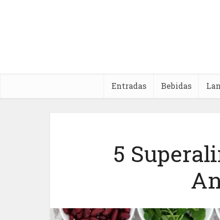
Entradas
Bebidas
La
5 Superal
An