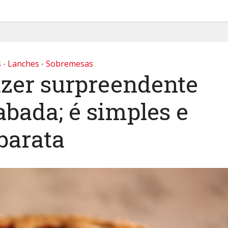
s
Lanches
Sobremesas
•
•
azer surpreendente
abada; é simples e
barata