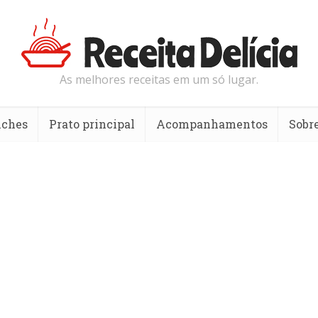
As melhores receitas em um só lugar.
nches
Prato principal
Acompanhamentos
Sobr