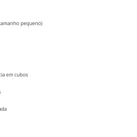
 (tamanho pequeno)
cia em cubos
s
ada