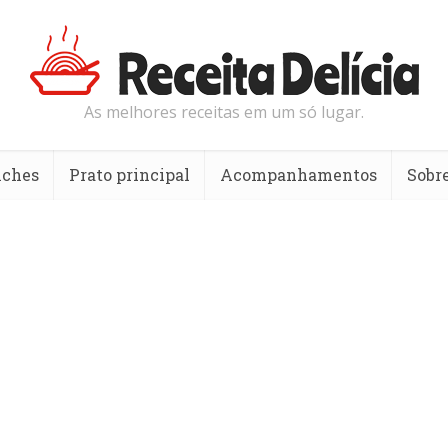
As melhores receitas em um só lugar.
nches
Prato principal
Acompanhamentos
Sobr