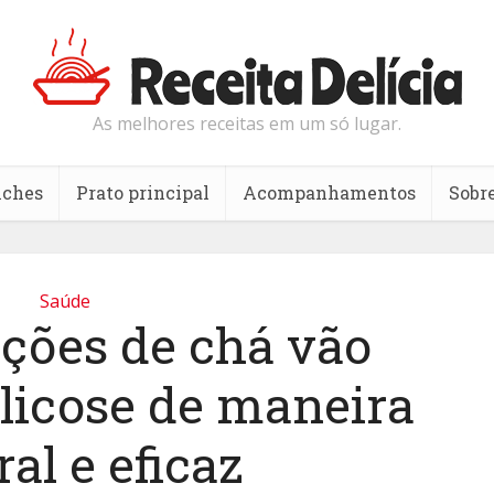
As melhores receitas em um só lugar.
nches
Prato principal
Acompanhamentos
Sobr
Saúde
pções de chá vão
glicose de maneira
al e eficaz