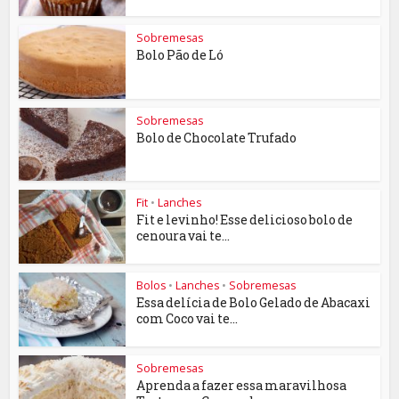
Sobremesas
Bolo Pão de Ló
Sobremesas
Bolo de Chocolate Trufado
Fit
•
Lanches
Fit e levinho! Esse delicioso bolo de
cenoura vai te...
Bolos
•
Lanches
•
Sobremesas
Essa delícia de Bolo Gelado de Abacaxi
com Coco vai te...
Sobremesas
Aprenda a fazer essa maravilhosa