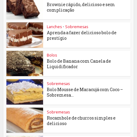
Brownie rápido, delicioso e sem
complicação
Lanches
•
Sobremesas
Aprenda a fazer delicioso bolo de
prestígio
Bolos
Bolo de Banana com Canela de
Liquidificador
Sobremesas
Bolo Mousse de Maracujá com Coco –
Sobremesa...
Sobremesas
Rocambole de churros simples e
delicioso