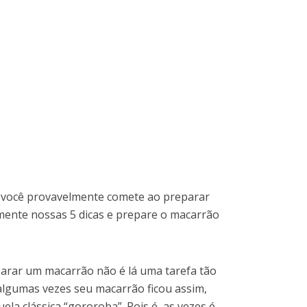
e você provavelmente comete ao preparar
mente nossas 5 dicas e prepare o macarrão
rar um macarrão não é lá uma tarefa tão
e algumas vezes seu macarrão ficou assim,
la clássica “gororoba”. Pois é, as vezes é