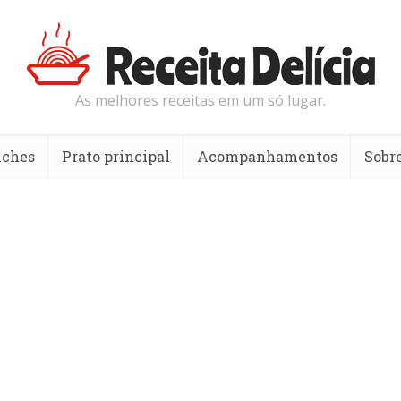
As melhores receitas em um só lugar.
nches
Prato principal
Acompanhamentos
Sobr